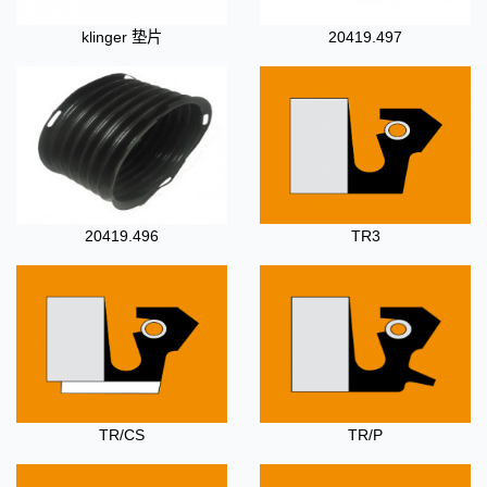
klinger 垫片
20419.497
20419.496
TR3
TR/CS
TR/P