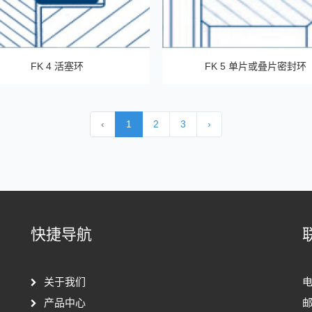
FK 4 活塞环
FK 5 单片或叠片密封环
‹
1
2
3
›
快捷导航
关于我们
电
产品中心