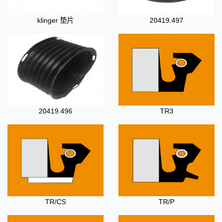
klinger 垫片
20419.497
20419.496
TR3
TR/CS
TR/P