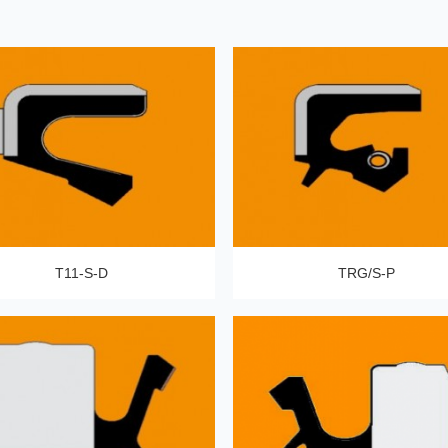
T11-S-D
TRG/S-P